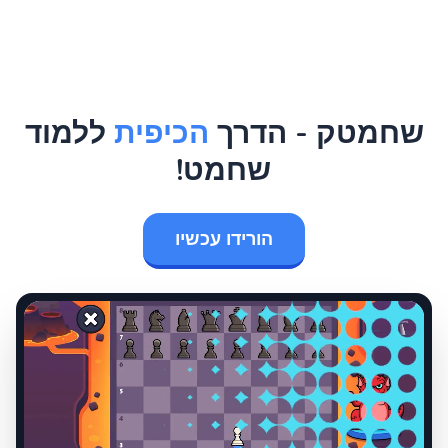
שחמטק - הדרך
הכיפית
ללמוד
שחמט!
הורידו עכשיו